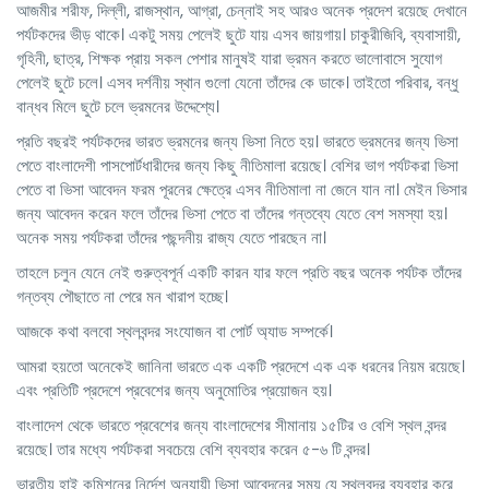
আজমীর শরীফ, দিল্লী, রাজস্থান, আগ্রা, চেন্নাই সহ আরও অনেক প্রদেশ রয়েছে দেখানে
পর্যটকদের ভীড় থাকে। একটু সময় পেলেই ছুটে যায় এসব জায়গায়। চাকুরীজিবি, ব্যবাসায়ী,
গৃহিনী, ছাত্র, শিক্ষক প্রায় সকল পেশার মানুষই যারা ভ্রমন করতে ভালোবাসে সুযোগ
পেলেই ছুটে চলে। এসব দর্শনীয় স্থান গুলো যেনো তাঁদের কে ডাকে। তাইতো পরিবার, বন্ধু
বান্ধব মিলে ছুটে চলে ভ্রমনের উদ্দেশ্যে।
প্রতি বছরই পর্যটকদের ভারত ভ্রমনের জন্য ভিসা নিতে হয়। ভারতে ভ্রমনের জন্য ভিসা
পেতে বাংলাদেশী পাসপোর্টধারীদের জন্য কিছু নীতিমালা রয়েছে। বেশির ভাগ পর্যটকরা ভিসা
পেতে বা ভিসা আবেদন ফরম পূরনের ক্ষেত্রে এসব নীতিমালা না জেনে যান না। মেইন ভিসার
জন্য আবেদন করেন ফলে তাঁদের ভিসা পেতে বা তাঁদের গন্তব্যে যেতে বেশ সমস্যা হয়।
অনেক সময় পর্যটকরা তাঁদের পছন্দনীয় রাজ্য যেতে পারছেন না।
তাহলে চলুন যেনে নেই গুরুত্বপূর্ন একটি কারন যার ফলে প্রতি বছর অনেক পর্যটক তাঁদের
গন্তব্য পৌছাতে না পেরে মন খারাপ হচ্ছে।
আজকে কথা বলবো স্থলবন্দর সংযোজন বা পোর্ট অ্যাড সম্পর্কে।
আমরা হয়তো অনেকেই জানিনা ভারতে এক একটি প্রদেশে এক এক ধরনের নিয়ম রয়েছে।
এবং প্রতিটি প্রদেশে প্রবেশের জন্য অনুমোতির প্রয়োজন হয়।
বাংলাদেশ থেকে ভারতে প্রবেশের জন্য বাংলাদেশের সীমানায় ১৫টির ও বেশি স্থল বন্দর
রয়েছে। তার মধ্যে পর্যটকরা সবচেয়ে বেশি ব্যবহার করেন ৫-৬ টি বন্দর।
ভারতীয় হাই কমিশনের নির্দেশ অনুযায়ী ভিসা আবেদনের সময় যে স্থলবন্দর ব্যবহার করে