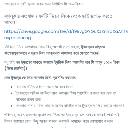
স্থলবন্দর বা পোর্ট অ্যাড করার জন্য নির্ধারিত ফি ৩০০টাকা।
স্থলবন্দর সংযোজন ফর্মটি নিচের লিংক থেকে ডাউনলোড করতে
পারেন।
https://drive.google.com/file/d/199vgGYGuXJZmroXaA
usp=sharing
যদি ভিসা নিয়ে আপনাদের কোন কিছু অস্পষ্ট লাগে তাহলে,
ট্যুরন্তের
মাধ্যমে
ঝামেলামুক্তভাবে ও দ্রুত ভিসা সংক্রান্ত কাজগুলা করে ফেলতে পারেন।
শুধু তাই নয়
ট্যুরন্তে
থাকছে ভারতের ট্যুরিস্ট ভিসা প্রসেসিং যার ফি মাত্র ১৩৫০ টাকা
(ভিসা চার্জসহ)।
কেন ট্যুরন্ত কে দিয়ে আপনার ভিসা প্রসেসিং করাবেন:
বিনা ভোগান্তিতে ভিসা প্রসেসিং করে দিবে।
ট্যুরন্ততে অভিজ্ঞ ব্যক্তি দ্বারা আপনার ভিসা প্রসেসিং করানো হবে এবং তা
সাধ্যের মধ্যে হবে।
আপনারা বাসায় থেকে আরামে ভিসার যাবতীয় কাজ ট্যুরন্তকে দিয়ে করাতে পারবেন।
পরিশেষে, ভারত ভ্রমণের সুযোগ তথা ভিসা প্রতিবছর খুব অল্প সংখ্যক লোকই পায়। তাই
ভিসার ব্যাপারে কোন কিছু জানার থাকলে অবশ্যই আমাদের সাথে যোগাযোগ করবেন।