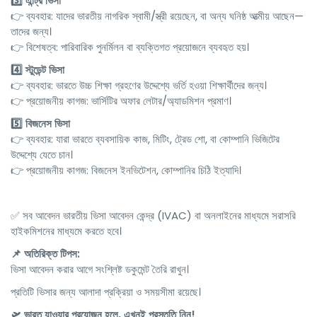
3️⃣ এন্ট্রি ভিসা
👉 ব্যবহার: যাদের ভারতীয় নাগরিক স্বামী/স্ত্রী রয়েছেন, বা অন্য ঘনিষ্ঠ আত্মীয় আছেন—
তাদের জন্য।
👉 বিশেষত্ব: পারিবারিক পুনর্মিলন বা ব্যক্তিগত প্রয়োজনে ব্যবহৃত হয়।
4️⃣ স্টুডেন্ট ভিসা
👉 ব্যবহার: ভারতে উচ্চ শিক্ষা গ্রহণের উদ্দেশ্যে ভর্তি হওয়া শিক্ষার্থীদের জন্য।
👉 প্রয়োজনীয় কাগজ: ভার্সিটির অফার লেটার/অ্যাডমিশন প্রমাণ।
5️⃣ বিজনেস ভিসা
👉 ব্যবহার: যারা ভারতে ব্যবসায়িক কাজ, মিটিং, ট্রেড শো, বা কোম্পানি ভিজিটের
উদ্দেশ্যে যেতে চান।
👉 প্রয়োজনীয় কাগজ: বিজনেস ইনভিটেশন, কোম্পানির চিঠি ইত্যাদি।
✅ সব আবেদন ভারতীয় ভিসা আবেদন কেন্দ্র (IVAC) বা অনলাইনের মাধ্যমে সরাসরি
হাইকমিশনের মাধ্যমে করতে হবে।
📌 অতিরিক্ত টিপস:
ভিসা আবেদন করার আগে সংশ্লিষ্ট ডকুমেন্ট তৈরি রাখুন।
প্রতিটি ভিসার জন্য আলাদা প্রক্রিয়া ও সময়সীমা রয়েছে।
🛫 ভারত যাওয়ার প্রয়োজন হলে, এখনই প্রস্তুতি নিন!