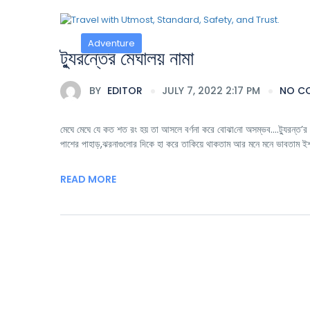
Adventure
ট্যুরন্তের মেঘালয় নামা
BY
EDITOR
JULY 7, 2022 2:17 PM
NO C
মেঘে মেঘে যে কত শত রং হয় তা আসলে বর্ণনা করে বোঝা‌নো অসম্ভব….ট্যুরন্ত’
পাশের পাহাড়,ঝরনাগুলোর দিকে হা করে তাকিয়ে থাকতাম আর মনে মনে ভাবতাম 
READ MORE