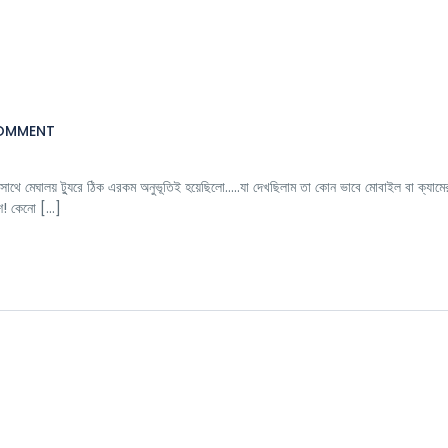
OMMENT
র সাথে মেঘালয় ট্যুরে ঠিক এরকম অনুভূতিই হয়েছিলো…..যা দেখছিলাম তা কোন ভাবে মোবাইল বা ক্যামের
ইশ! কেনো […]