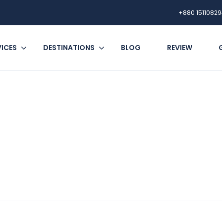
+880 15110829
VICES
DESTINATIONS
BLOG
REVIEW