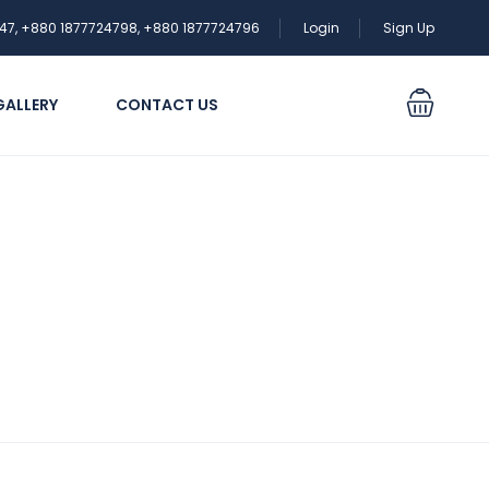
47, +880 1877724798, +880 1877724796
Login
Sign Up
GALLERY
CONTACT US